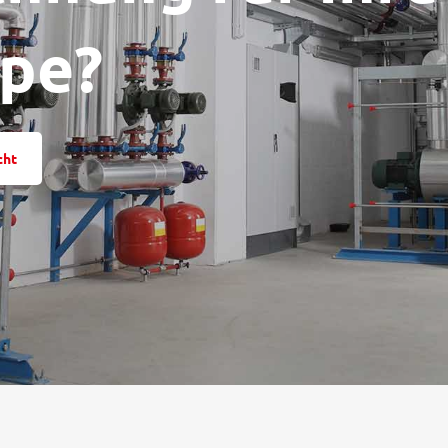
pe?
cht