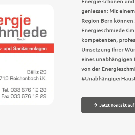
Energie schonen und
geniessen: Mit eine
Region Bern können S
Energieschmiede Gmb
kompetenten, profess
Umsetzung Ihrer Wüns
eines unabhängigen H
von der Energieschm
#UnabhängigerHaust
Jetzt Kontakt au